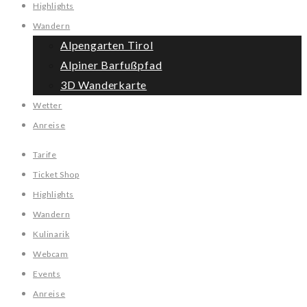
Highlights
Wandern
Alpengarten Tirol
Alpiner Barfußpfad
3D Wanderkarte
Wetter
Anreise
Tarife
Ticket Shop
Highlights
Wandern
Kulinarik
Webcam
Events
Anreise